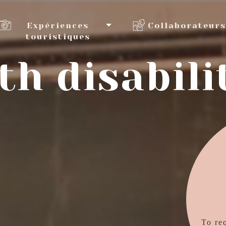
Expériences
Collaborateurs
touristiques
th disabili
To re