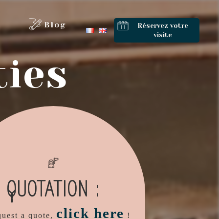
Blog
Réservez votre
visite
ties
QUOTATION :
click here
quest a quote,
!